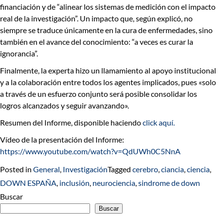
financiación y de “alinear los sistemas de medición con el impacto
real de la investigación”. Un impacto que, según explicó, no
siempre se traduce únicamente en la cura de enfermedades, sino
también en el avance del conocimiento: “a veces es curar la
ignorancia”.
Finalmente, la experta hizo un llamamiento al apoyo institucional
y a la colaboración entre todos los agentes implicados, pues «
solo
a través de un esfuerzo conjunto será posible consolidar los
logros alcanzados y seguir avanzando»
.
Resumen del Informe, disponible haciendo
click aquí.
Vídeo de la presentación del Informe:
https://www.youtube.com/watch?v=QdUWh0C5NnA
Posted in
General
,
Investigación
Tagged
cerebro
,
ciancia
,
ciencia
,
DOWN ESPAÑA
,
inclusión
,
neurociencia
,
sindrome de down
Buscar
Buscar