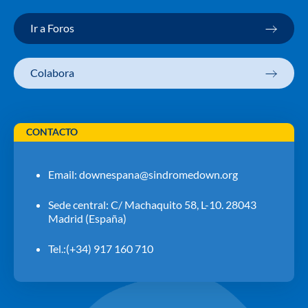
Ir a Foros
Colabora
CONTACTO
Email:
downespana@sindromedown.org
Sede central: C/ Machaquito 58, L-10. 28043
Madrid (España)
Tel.:(+34) 917 160 710