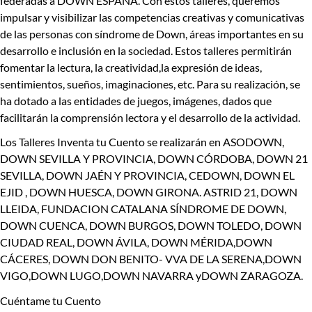
federadas a DOWN ESPAÑA.
Con estos talleres, queremos
impulsar y visibilizar las competencias creativas y comunicativas
de las personas con síndrome de Down, áreas importantes en su
desarrollo e inclusión en la sociedad.
Estos talleres permitirán
fomentar la lectura, la creatividad,la expresión de ideas,
sentimientos, sueños, imaginaciones, etc.
Para su realización, se
ha dotado a las entidades de juegos, imágenes, dados que
facilitarán la comprensión lectora y el desarrollo de la actividad.
Los
Talleres Inventa tu Cuento
se realizarán en ASODOWN,
DOWN SEVILLA Y PROVINCIA, DOWN CÓRDOBA, DOWN 21
SEVILLA, DOWN JAÉN Y PROVINCIA, CEDOWN, DOWN EL
EJID , DOWN HUESCA, DOWN GIRONA. ASTRID 21, DOWN
LLEIDA, FUNDACION CATALANA SÍNDROME DE DOWN,
DOWN CUENCA, DOWN BURGOS, DOWN TOLEDO, DOWN
CIUDAD REAL, DOWN ÁVILA, DOWN MÉRIDA,DOWN
CÁCERES, DOWN DON BENITO- VVA DE LA SERENA,DOWN
VIGO,DOWN LUGO,DOWN NAVARRA yDOWN ZARAGOZA.
Cuéntame tu Cuento