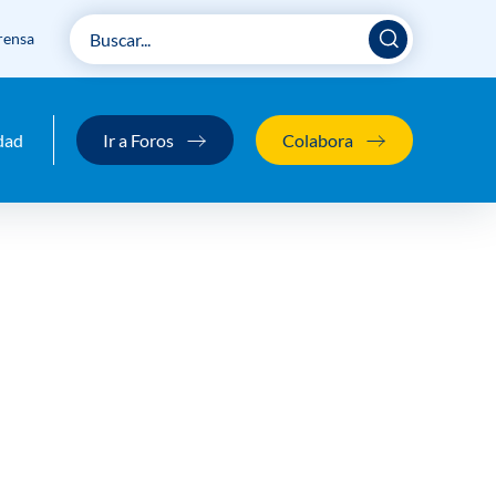
rensa
dad
Ir a Foros
Colabora