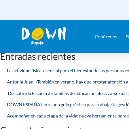
Nothing Found
Saltar
contenido
It seems we can’t find what you’re looking for. Perhaps searching c
Conócenos
S
Buscar
Buscar
Entradas recientes
La actividad física, esencial para el bienestar de las persona
Antonia Juan: «También en verano, hay que prestar atención a
Descubre la Escuela de familias de educación afectivo-sex
DOWN ESPAÑA lanza una guía práctica para trabajar la gesti
Acompañar en cada etapa de la vida: nueva herramienta para 