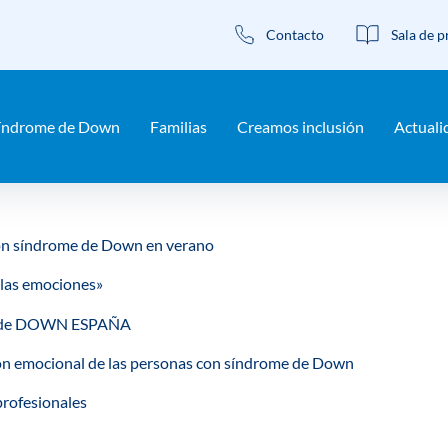
Contacto
Sala de p
an help.
índrome de Down
Familias
Creamos inclusión
Actuali
s con síndrome de Down en verano
 las emociones»
ual de DOWN ESPAÑA
ón emocional de las personas con síndrome de Down
profesionales