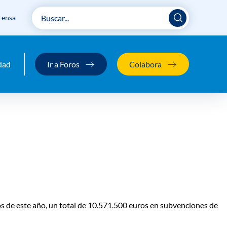
rensa
subvenciones a las ONG estatales
dad
Ir a Foros
Colabora
s de este año, un total de
10.571.500 euros en subvenciones de