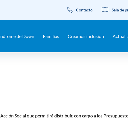
Contacto
Sala de p
rcer Sector para garantizar las 
índrome de Down
Familias
Creamos inclusión
Actuali
cción Social que permitirá distribuir, con cargo a los Presupuesto