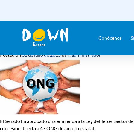
Mes:
julio 2015
Saltar
contenido
El Senado enmienda la Ley de Te
durante 2015
Conócenos
S
Posted on
31 de julio de 2015
by
@administrador
El Senado ha aprobado una enmienda a la Ley del Tercer Sector de A
concesión directa a 47 ONG
de ámbito estatal.