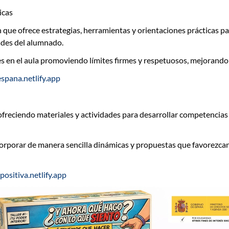
icas
ón que ofrece estrategias, herramientas y orientaciones prácticas
ades del alumnado.
les en el aula promoviendo límites firmes y respetuosos, mejorando 
espana.netlify.app
 ofreciendo materiales y actividades para desarrollar competencias
rporar de manera sencilla dinámicas y propuestas que favorezcan e
positiva.netlify.app