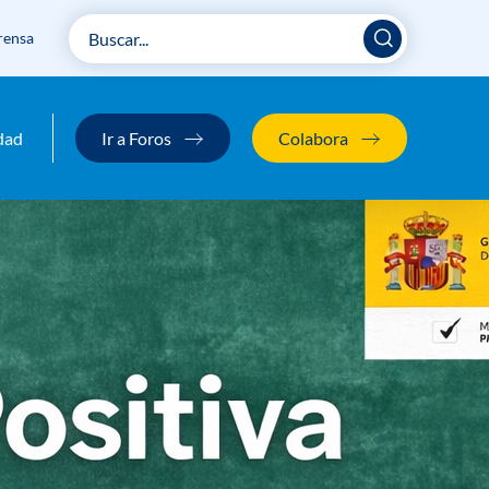
rensa
iva para docentes
dad
Ir a Foros
Colabora