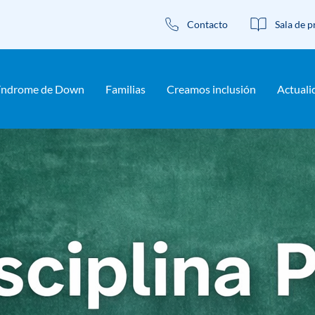
siva
Contacto
Sala de p
s recursos sobre educación inclus
índrome de Down
Familias
Creamos inclusión
Actuali
ión