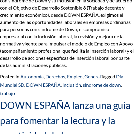
con síndrome de Down y su inclusión en la sociedad
y de acuerdo
con el Objetivo de Desarrollo Sostenible 8 (
Trabajo decente y
crecimiento económico)
, desde DOWN ESPAÑA, exigimos el
aumento de las oportunidades laborales
en empresas ordinarias
para personas con síndrome de Down, el
compromiso
empresarial
con la inclusión laboral, la
revisión y mejora de la
normativa vigente
para impulsar el modelo de Empleo con Apoyo
(acompañamiento profesional que facilita la inserción laboral) y
el
desarrollo de acciones específicas de inserción laboral por parte
de las administraciones públicas
.
Posted in
Autonomía
,
Derechos
,
Empleo
,
General
Tagged
Día
Mundial SD
,
DOWN ESPAÑA
,
inclusión
,
sindrome de down
,
trabajo
DOWN ESPAÑA lanza una guía
para fomentar la lectura y la