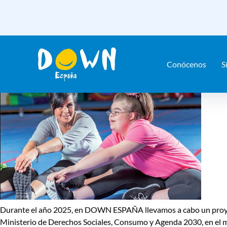
Etiqueta:
bucodental
Saltar
contenido
Descubre «Hábitos saludables en 
Conócenos
S
Posted on
2 de febrero de 2026
6 de julio de 2026
by
Comunicaci
Durante el año 2025, en DOWN ESPAÑA llevamos a cabo un proyecto
Ministerio de Derechos Sociales, Consumo y Agenda 2030
, en el