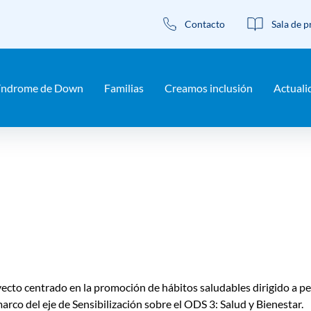
Contacto
Sala de p
familia», una publicación para i
índrome de Down
Familias
Creamos inclusión
Actuali
ón
 centrado en la promoción de hábitos saludables dirigido a pers
 marco del eje de Sensibilización sobre el ODS 3: Salud y Bienestar.