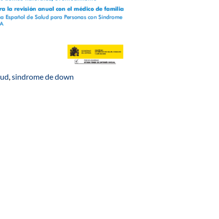
lud
,
sindrome de down