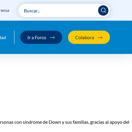
rensa
mpulsar el bienestar
dad
Ir a Foros
Colabora
onas con síndrome de Down y sus familias, gracias al apoyo del