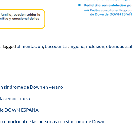
d
Tagged
alimentación
,
bucodental
,
higiene
,
inclusión
,
obesidad
,
sa
s con síndrome de Down en verano
 las emociones»
ual de DOWN ESPAÑA
ón emocional de las personas con síndrome de Down