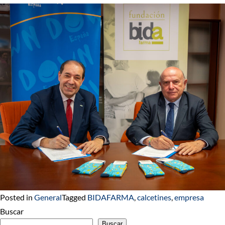
Posted in
General
Tagged
BIDAFARMA
,
calcetines
,
empresa
Buscar
Buscar