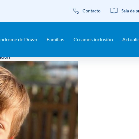
Contacto
Sala de p
s necesario que cambie el proto
índrome de Down
Familias
Creamos inclusión
Actuali
ción