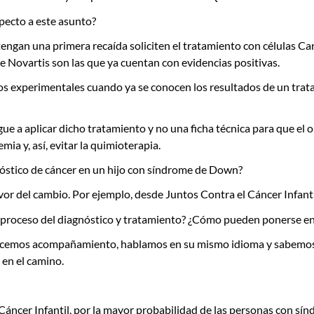
specto a este asunto?
 tengan una primera recaída soliciten el tratamiento con células Ca
de Novartis son las que ya cuentan con evidencias positivas.
s experimentales cuando ya se conocen los resultados de un trata
gue
a aplicar dicho tratamiento y no una ficha técnica para que el o
ia y, así, evitar la quimioterapia.
gnóstico de cáncer en un hijo con síndrome de Down?
 del cambio. Por ejemplo, desde Juntos Contra el Cáncer Infantil
el proceso del diagnóstico y tratamiento? ¿Cómo pueden ponerse en
emos acompañamiento, hablamos en su mismo idioma y sabemos cóm
en el camino.
Cáncer Infantil
, por la mayor probabilidad de las personas con sí