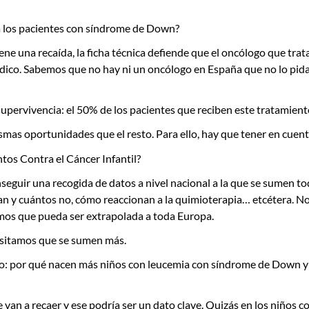
 a los pacientes con síndrome de Down?
una recaída, la ficha técnica defiende que el oncólogo que trata 
dico. Sabemos que no hay ni un oncólogo en España que no lo pida,
ervivencia: el 50% de los pacientes que reciben este tratamiento 
as oportunidades que el resto. Para ello, hay que tener en cuenta
tos Contra el Cáncer Infantil?
uir una recogida de datos a nivel nacional a la que se sumen tod
an y cuántos no, cómo reaccionan a la quimioterapia… etcétera. No
os que pueda ser extrapolada a toda Europa.
esitamos que se sumen más.
to: por qué nacen más niños con leucemia con síndrome de Down 
van a recaer y ese podría ser un dato clave. Quizás en los niños 