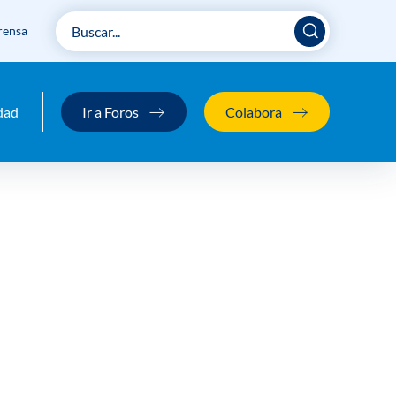
rensa
colo médico para poder salvar
dad
Ir a Foros
Colabora