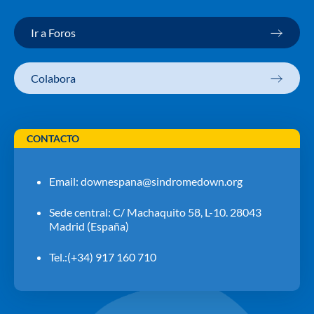
Ir a Foros
Colabora
CONTACTO
Email:
downespana@sindromedown.org
Sede central: C/ Machaquito 58, L-10. 28043
Madrid (España)
Tel.:(+34) 917 160 710