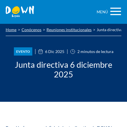
Saltar
contenido
MENÚ
Home
Conócenos
Reuniones institucionales
Junta directiva 
6 Dic 2025
2 minutos de lectura
EVENTO
Junta directiva 6 diciembre
2025