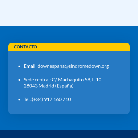
CONTACTO
Email:
downespana@sindromedown.org
Sede central: C/ Machaquito 58, L-10.
28043 Madrid (España)
Tel.:(+34) 917 160 710