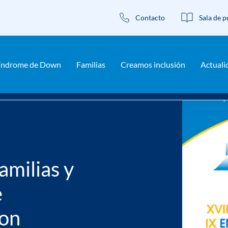
Contacto
Sala de p
índrome de Down
Familias
Creamos inclusión
Actuali
uentro Nacional de Familias y el Encuentro Nacional de Hermano
amilias y
e
con