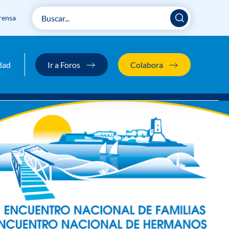
rensa
dad
Ir a Foros
Colabora
s de personas con síndrome de Down!