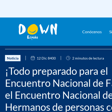
Conócenos
S
Saltar
Home
Actualidad
Noticias
¡Todo preparado para el Enc
contenido
Noticia
12 Dic 8400
2 minutos de lectura
¡Todo preparado para el
Encuentro Nacional de F
el Encuentro Nacional d
Hermanos de personas 