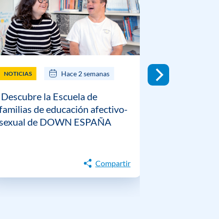
Hace 2 semanas
NOTICIAS
NOTICIAS
Descubre la Escuela de
DOWN ESP
familias de educación afectivo-
guía prácti
sexual de DOWN ESPAÑA
gestión emo
personas c
Down
Compartir