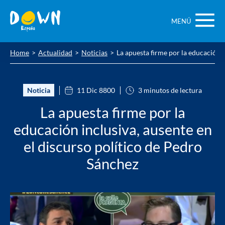
Saltar
contenido
MENÚ
Home
Actualidad
Noticias
La apuesta firme por la educación i
Noticia
11 Dic 8800
3 minutos de lectura
La apuesta firme por la
educación inclusiva, ausente en
el discurso político de Pedro
Sánchez