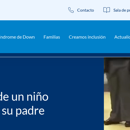
Contacto
Sala de p
índrome de Down
Familias
Creamos inclusión
Actuali
n niño con síndrome de Down y su padre tras muchos meses
de un niño
 su padre