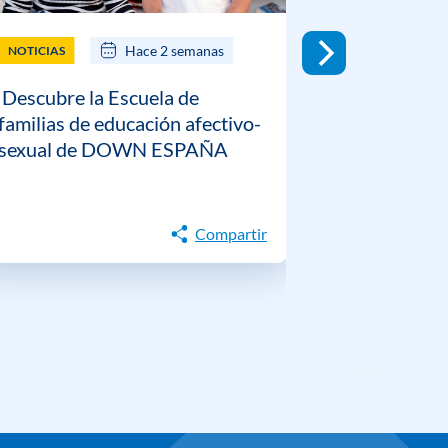
Hace 2 semanas
NOTICIAS
NOTICIAS
Descubre la Escuela de
DOWN ESP
familias de educación afectivo-
guía prácti
sexual de DOWN ESPAÑA
gestión emo
personas c
Down
Compartir