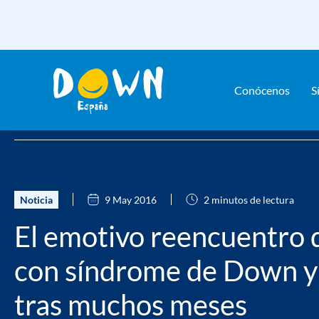
Conócenos
S
Saltar
Home
Actualidad
Noticias
El emotivo reencuentro de u
contenido
Noticia
9 May 2016
2 minutos de lectura
El emotivo reencuentro 
con síndrome de Down y
tras muchos meses