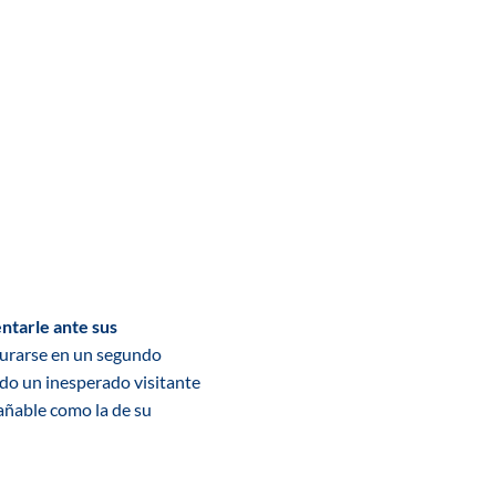
ntarle ante sus
enturarse en un segundo
ndo un inesperado visitante
rañable como la de su