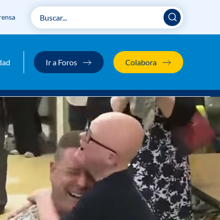
rensa
dad
Ir a Foros
Colabora