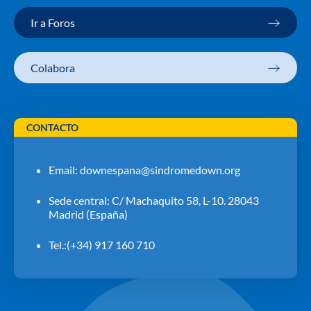
Ir a Foros
Colabora
CONTACTO
Email:
downespana@sindromedown.org
Sede central: C/ Machaquito 58, L-10. 28043
Madrid (España)
Tel.:(+34) 917 160 710