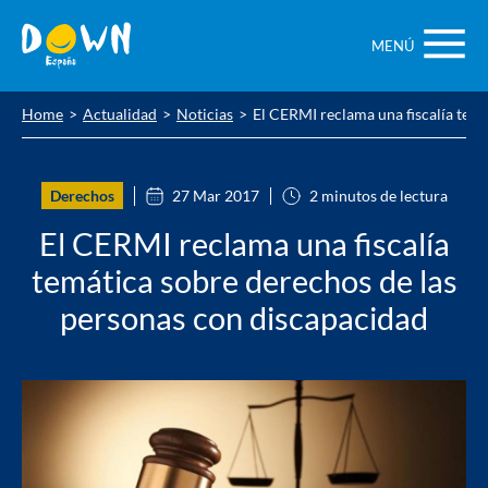
Saltar
contenido
MENÚ
Home
Actualidad
Noticias
El CERMI reclama una fiscalía temá
Derechos
27 Mar 2017
2 minutos de lectura
El CERMI reclama una fiscalía
temática sobre derechos de las
personas con discapacidad