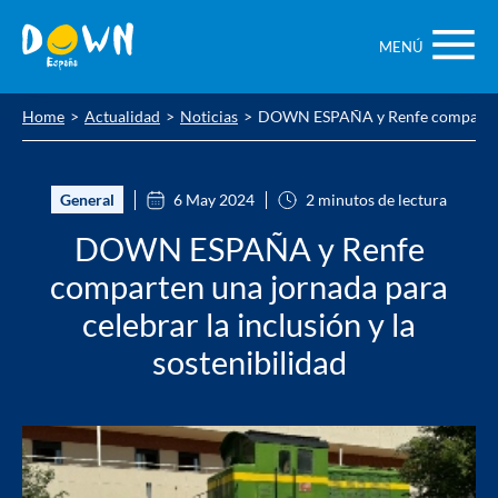
Saltar
contenido
MENÚ
Home
Actualidad
Noticias
DOWN ESPAÑA y Renfe comparten una
General
6 May 2024
2 minutos de lectura
DOWN ESPAÑA y Renfe
comparten una jornada para
celebrar la inclusión y la
sostenibilidad