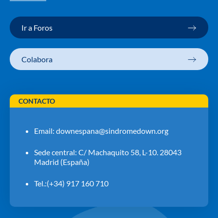
Ir a Foros
Colabora
CONTACTO
Email:
downespana@sindromedown.org
Sede central: C/ Machaquito 58, L-10. 28043
Madrid (España)
Tel.:(+34) 917 160 710