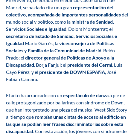
En el evento, celebrado en el edificio Castellana 81 de
Madrid, se ha dado cita una gran
representación del
colectivo, acompañada de importantes personalidades
del
mundo social y político, como la
ministra de Sanidad,
Servicios Sociales e Igualdad
, Dolors Montserrat; el
secretario de Estado de Sanidad, Servicios Sociales e
Igualdad
Mario Garcés; la
viceconsejera de Políticas
Sociales y Familia de la Comunidad de Madrid
, Belén
Prado; el
director general de Políticas de Apoyo a la
Discapacidad
, Borja Fanjul; el
presidente del Cermi
, Luis
Cayo Pérez; y el
presidente de DOWN ESPAÑA
, José
Fabián Cámara.
El acto ha arrancado con un
espectáculo de danza
a pie de
calle protagonizado por bailarines con síndrome de Down,
que han interpretado una pieza del musical
West Side Story
al tiempo que
rompían unas cintas de acceso al edificio en
las que se podían leer frases discriminatorias sobre esta
discapacidad
. Con esta acción, los jóvenes con síndrome de