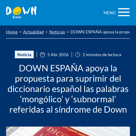
Saltar
contenido
MENÚ
Home
Actualidad
Noticias
DOWN ESPAÑA apoya la propuesta pa
Noticia
5 Abr 2016
2 minutos de lectura
DOWN ESPAÑA apoya la
propuesta para suprimir del
diccionario español las palabras
‘mongólico’ y ‘subnormal’
referidas al síndrome de Down