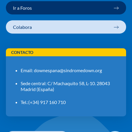
Ir a Foros
Colabora
CONTACTO
Email:
downespana@sindromedown.org
Sede central: C/ Machaquito 58, L-10. 28043
Madrid (España)
Tel.:(+34) 917 160 710