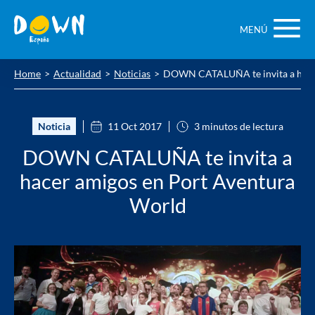
Saltar
contenido
MENÚ
Home
Actualidad
Noticias
DOWN CATALUÑA te invita a hacer
Noticia
11 Oct 2017
3 minutos de lectura
DOWN CATALUÑA te invita a
hacer amigos en Port Aventura
World