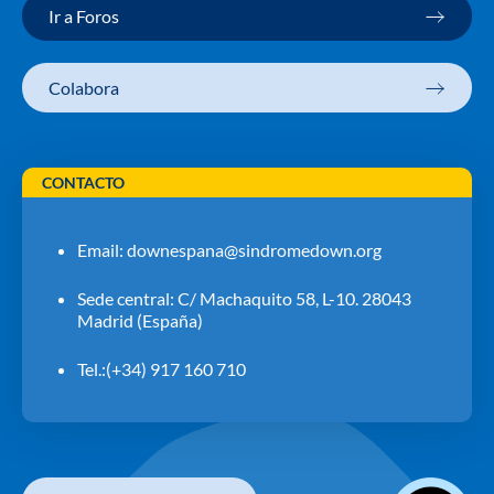
Ir a Foros
Colabora
CONTACTO
Email:
downespana@sindromedown.org
Sede central: C/ Machaquito 58, L-10. 28043
Madrid (España)
Tel.:(+34) 917 160 710