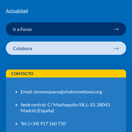
Actualidad
Ir a Foros
Colabora
CONTACTO
Email:
downespana@sindromedown.org
Sede central: C/ Machaquito 58, L-10. 28043
Madrid (España)
Tel.:(+34) 917 160 710