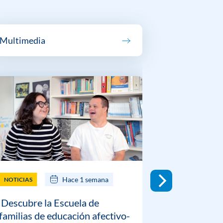
Multimedia
Hace 1 semana
NOTICIAS
NOTICIAS
Descubre la Escuela de
DOWN ESP
familias de educación afectivo-
guía prácti