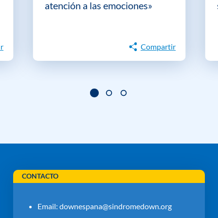
atención a las emociones»
r
Compartir
CONTACTO
Email:
downespana@sindromedown.org