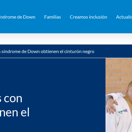
índrome de Down
Familias
Creamos inclusión
Actuali
n síndrome de Down obtienen el cinturón negro
s con
nen el