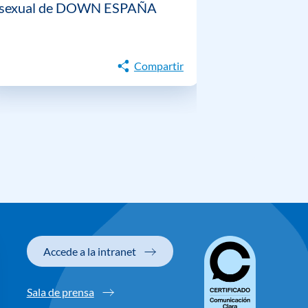
sexual de DOWN ESPAÑA
gestión emo
personas c
Down
Compartir
Accede a la intranet
Sala de prensa