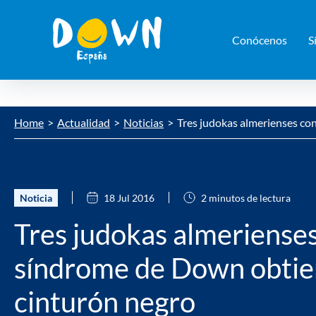
Conócenos
S
Saltar
Home
Actualidad
Noticias
Tres judokas almerienses co
contenido
Noticia
18 Jul 2016
2 minutos de lectura
Tres judokas almeriense
síndrome de Down obtie
cinturón negro