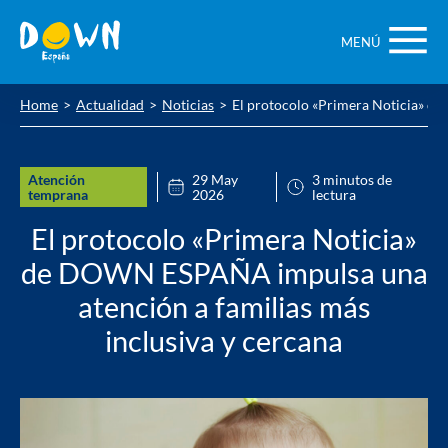
Saltar
contenido
MENÚ
Home
Actualidad
Noticias
El protocolo «Primera Noticia» d
Atención
29 May
3 minutos de
temprana
2026
lectura
El protocolo «Primera Noticia»
de DOWN ESPAÑA impulsa una
atención a familias más
inclusiva y cercana