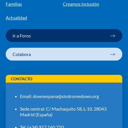
Familias
Creamos inclusión
Actualidad
Ir a Foros
Colabora
CONTACTO
Email:
downespana@sindromedown.org
Sede central: C/ Machaquito 58, L-10. 28043
Madrid (España)
Tel.:(+34) 917 160 710