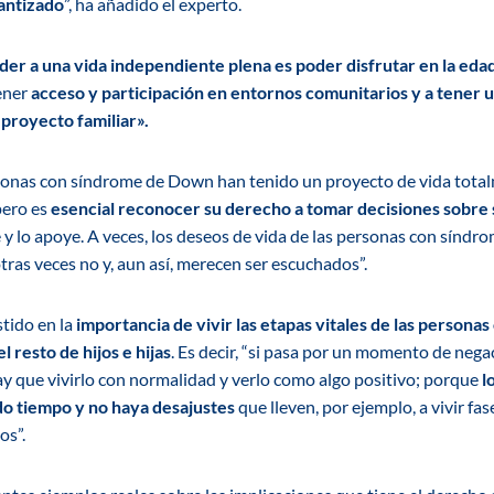
rantizado
”, ha añadido el experto.
der a una vida independiente plena es poder disfrutar en la edad
ener
acceso y participación en entornos comunitarios y a tener 
proyecto familiar».
sonas con síndrome de Down han tenido un proyecto de vida total
pero es
esencial reconocer su derecho a tomar decisiones sobre 
re y lo apoye. A veces, los deseos de vida de las personas con sínd
 otras veces no y, aun así, merecen ser escuchados”.
stido en la
importancia de vivir las etapas vitales de las person
 resto de hijos e hijas
. Es decir, “si pasa por un momento de nega
ay que vivirlo con normalidad y verlo como algo positivo; porque
l
ido tiempo y no haya desajustes
que lleven, por ejemplo, a vivir fase
os”.