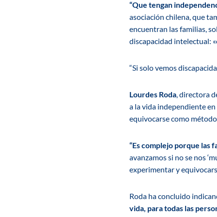
“Que tengan independenci
asociación chilena, que t
encuentran las familias, s
discapacidad intelectual: «
“Si solo vemos discapacid
Lourdes Roda
, directora 
a la vida independiente en
equivocarse como método 
“Es complejo porque las f
avanzamos si no se nos ‘mu
experimentar y equivocars
Roda ha concluido indica
vida, para todas las pers