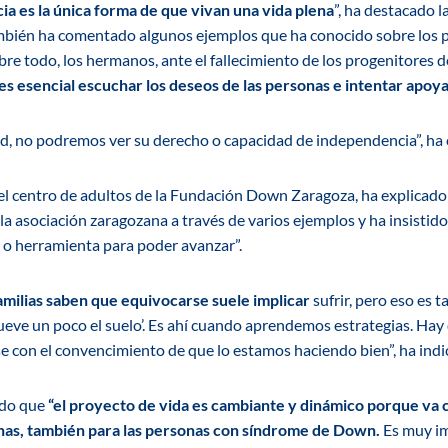
a es la única forma de que vivan una vida plena
”, ha destacado l
ambién ha comentado algunos ejemplos que ha conocido sobre los 
obre todo, los hermanos, ante el fallecimiento de los progenitores 
es esencial escuchar los deseos de las personas e intentar apoya
ad, no podremos ver su derecho o capacidad de independencia”, ha 
del centro de adultos de la Fundación Down Zaragoza, ha explicad
 la asociación zaragozana a través de varios ejemplos y ha insistid
o herramienta para poder avanzar”.
amilias saben que equivocarse suele implicar
sufrir, pero eso es 
eve un poco el suelo’. Es ahí cuando aprendemos estrategias. Hay 
e con el convencimiento de que lo estamos haciendo bien”, ha ind
ndo que
“el proyecto de vida es cambiante y dinámico porque va c
onas, también para las personas con síndrome de Down.
Es muy im