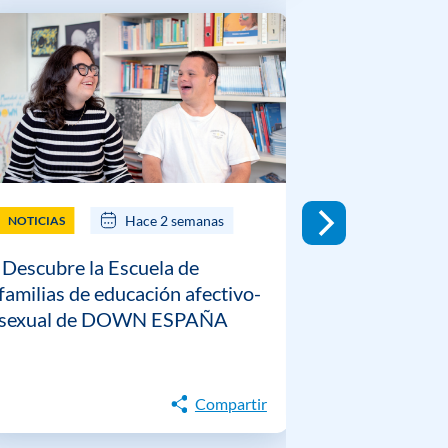
Hace 2 semanas
NOTICIAS
NOTICIAS
Descubre la Escuela de
DOWN ESP
familias de educación afectivo-
guía prácti
sexual de DOWN ESPAÑA
gestión emo
personas c
Down
Compartir