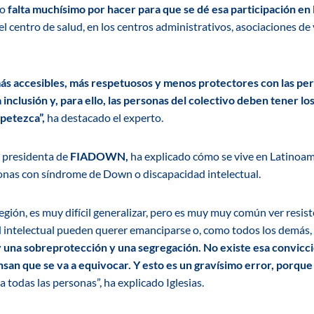
ro
falta muchísimo por hacer para que se dé esa participación en
 el centro de salud, en los centros administrativos, asociaciones de
s accesibles, más respetuosos y menos protectores con las pe
inclusión y, para ello, las personas del colectivo deben tener l
apetezca”,
ha destacado el experto.
, presidenta de
FIADOWN,
ha explicado cómo se vive en Latinoamé
onas con síndrome de Down o discapacidad intelectual.
 región, es muy difícil generalizar, pero es muy muy común ver resis
 intelectual pueden querer emanciparse o, como todos los demás, 
 una sobreprotección y una segregación. No existe esa convic
nsan que se va a equivocar. Y esto es un gravísimo error, porqu
a todas las personas”, ha explicado Iglesias.