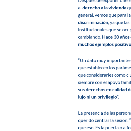
Después de exponer diferen
al
derecho a la vivienda
qu
general, vemos que para la
discriminación
, ya que las
institucionales que se ocu
cambiando.
Hace 30 años 
muchos ejemplos positivo
“Un dato muy importante e
que establecen los parámet
que considerarles como ci
siempre con el apoyo famil
sus derechos en calidad 
lujo ni un privilegio”.
La presencia de las perso
querido centrar la sesión. 
que eso. Es la puerta o al