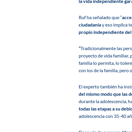
la vida independiente ga
Ruf ha señalado que “
acce
ciudadanía
y eso implica t
propio independiente del 
“
Tradicionalmente las per
proyecto de vida familiar, 
familia lo permita, lo tole
con los de la familia, pero
El experto también ha insi
del mismo modo que las del
durante la adolescencia, h
todas las etapas a su deb
adolescencia con 35-40 añ