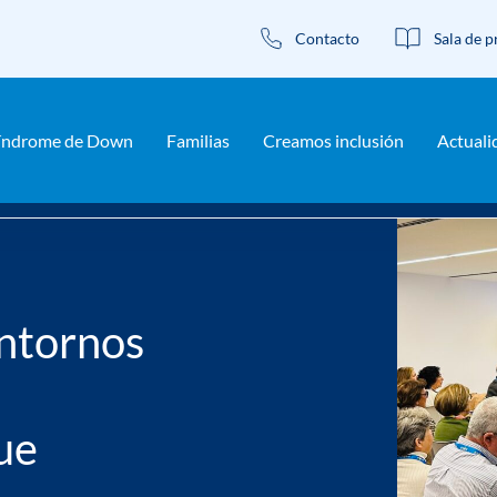
Contacto
Sala de p
índrome de Down
Familias
Creamos inclusión
Actuali
nos más accesibles y menos sobreprotectores. Hay que creerse la 
ntornos
ue