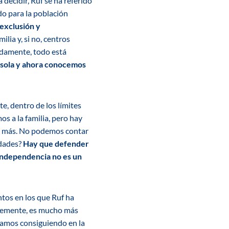
decidir, Ruf se ha referido
do para la población
 exclusión y
ilia y, si no, centros
adamente, todo está
 sola y ahora conocemos
, dentro de los límites
s a la familia, pero hay
ez más. No podemos contar
idades?
Hay que defender
 independencia no es un
tos en los que Ruf ha
mplemente, es mucho más
stamos consiguiendo en la