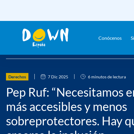
Conócenos
S
Saltar
Home
Actualidad
Noticias
Pep Ruf: “Necesitamos entor
contenido
Derechos
7 Dic 2025
6 minutos de lectura
Pep Ruf: “Necesitamos e
más accesibles y menos
sobreprotectores. Hay q