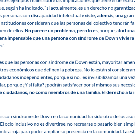
tes ejemplos reales sobre las implicaciones que tiene el derecho a 
e, según ha indicado, “si actualmente, es un derecho no garantiza
s personas con discapacidad intelectual
existe, además, una gran
 instituciones consideran que las personas del colectivo tendrán fam
pen de ellos.
No parece un problema, pero lo es
, porque, afortun
era impensable que una persona con síndrome de Down viviera
s”.
s que las personas con síndrome de Down están, mayoritariamente
ros económicos que definen la pobreza. No lo están si consideramo
udadanos independientes, porque si no, les invisibilizamos una v
iar, porque ¿Y si falta? ¿podrán satisfacer por sí mismos sus neces
de ciudadanos, no como miembros de una familia
.
El derecho a la
nas con síndrome de Down en la comunidad ha sido otro de los asun
“El ocio inclusivo no es divertirse, no recrearse o pasarlo bien si
fombra roja para poder ampliar su presencia en la comunidad. La e