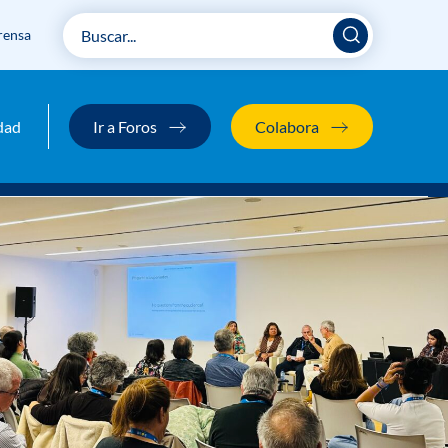
rensa
dad
Ir a Foros
Colabora
inclusión»