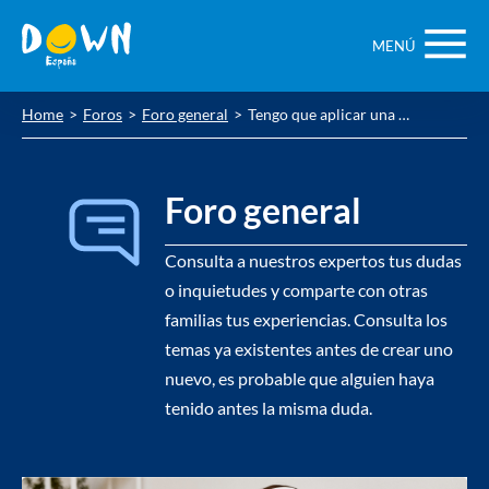
Saltar
contenido
MENÚ
Home
Foros
Foro general
Tengo que aplicar una prueba wisc iv a una chica con sindrome de down de 30 años
Foro general
Consulta a nuestros expertos tus dudas
o inquietudes y comparte con otras
familias tus experiencias. Consulta los
temas ya existentes antes de crear uno
nuevo, es probable que alguien haya
tenido antes la misma duda.