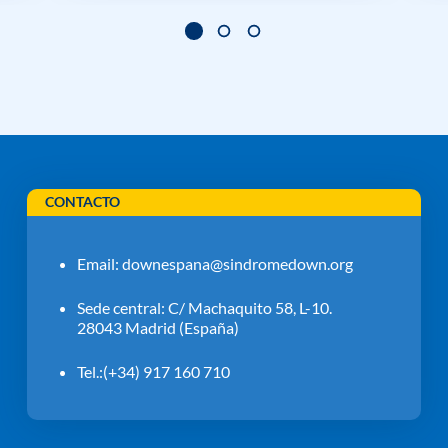
CONTACTO
Email:
downespana@sindromedown.org
Sede central: C/ Machaquito 58, L-10.
28043 Madrid (España)
Tel.:(+34) 917 160 710