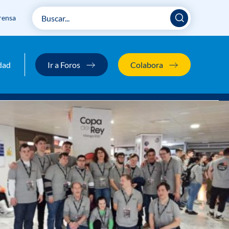
rensa
dad
Ir a Foros
Colabora