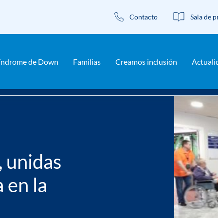
Contacto
Sala de p
índrome de Down
Familias
Creamos inclusión
Actuali
s por la inclusión deportiva en la Copa del Rey
 unidas
 en la