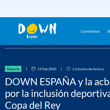
Conócenos
S
Saltar
Home
Actualidad
Noticias
DOWN ESPAÑA y la acb, unida
contenido
Deporte
13 Feb 2020
2 minutos de lectura
DOWN ESPAÑA y la acb,
por la inclusión deportiva
Copa del Rey