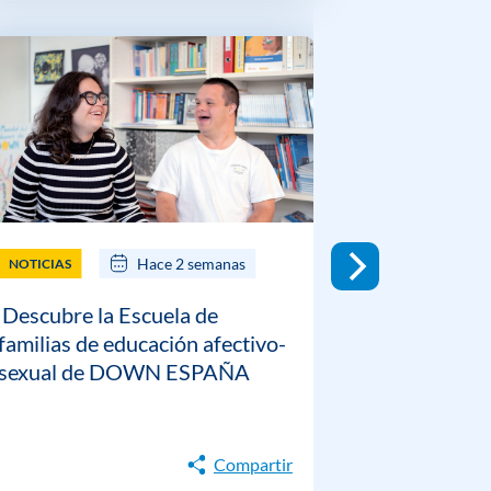
Hace 2 semanas
NOTICIAS
NOTICIAS
Descubre la Escuela de
DOWN ESP
familias de educación afectivo-
guía prácti
sexual de DOWN ESPAÑA
gestión emo
personas c
Down
Compartir