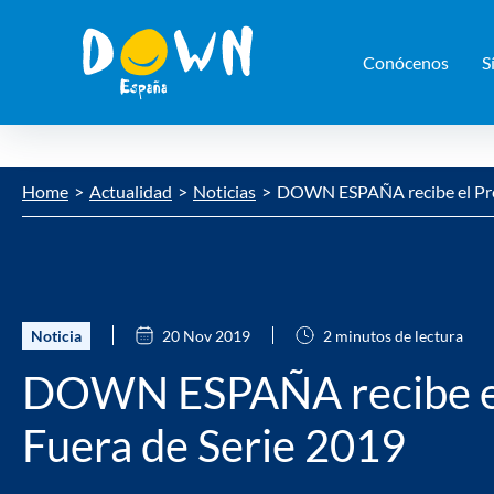
Conócenos
S
Saltar
Home
Actualidad
Noticias
DOWN ESPAÑA recibe el Pre
contenido
Noticia
20 Nov 2019
2 minutos de lectura
DOWN ESPAÑA recibe e
Fuera de Serie 2019