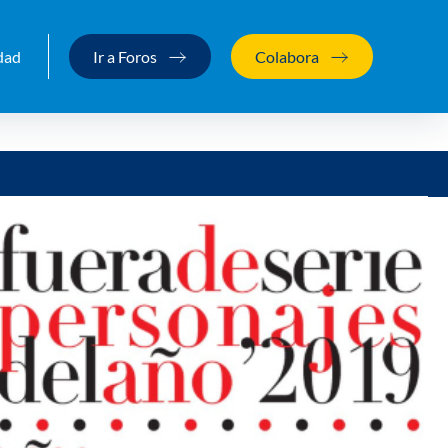
dad
Ir a Foros
Colabora