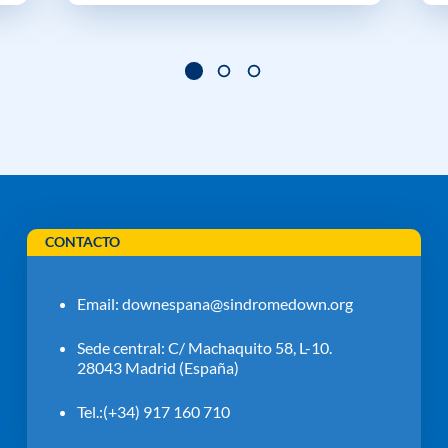
CONTACTO
Email:
downespana@sindromedown.org
Sede central: C/ Machaquito 58, L-10.
28043 Madrid (España)
Tel.:(+34) 917 160 710