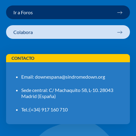
Ir a Foros
Colabora
CONTACTO
Email:
downespana@sindromedown.org
Sede central: C/ Machaquito 58, L-10. 28043
Madrid (España)
Tel.:(+34) 917 160 710