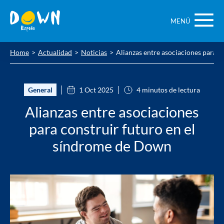
Saltar
contenido
MENÚ
Home
Actualidad
Noticias
Alianzas entre asociaciones para 
General
1 Oct 2025
4 minutos de lectura
Alianzas entre asociaciones
para construir futuro en el
síndrome de Down