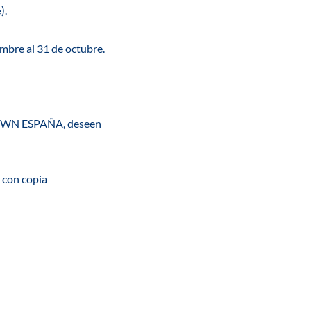
e
).
embre al 31 de octubre
.
a DOWN ESPAÑA, deseen
con copia