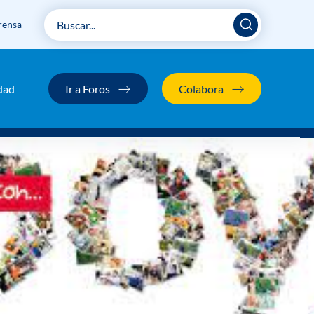
rensa
dad
Ir a Foros
Colabora