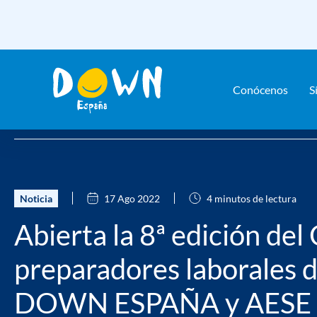
Conócenos
S
Saltar
Home
Actualidad
Noticias
Abierta la 8ª edición del C
contenido
Noticia
17 Ago 2022
4 minutos de lectura
Abierta la 8ª edición del
preparadores laborales d
DOWN ESPAÑA y AESE