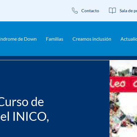
Contacto
Sala de p
índrome de Down
Familias
Creamos inclusión
Actuali
urso de preparadores laborales del INICO, DOWN ESPAÑA y AESE
 Curso de
el INICO,