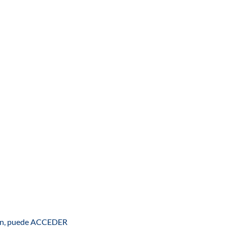
ón, puede
ACC
EDER