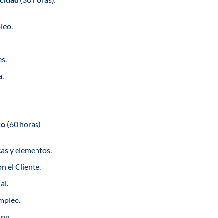
leo.
es.
a.
yo
(60 horas)
cas y elementos.
 el Cliente.
al.
mpleo.
ing.