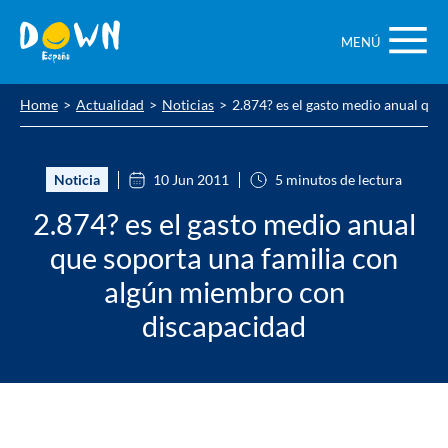
Saltar
contenido
MENÚ
Home
Actualidad
Noticias
2.874? es el gasto medio anual qu
Noticia
10 Jun 2011
5 minutos de lectura
2.874? es el gasto medio anual
que soporta una familia con
algún miembro con
discapacidad