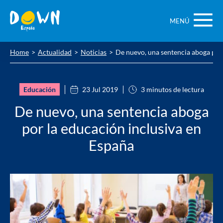
Saltar
contenido
MENÚ
Home
Actualidad
Noticias
De nuevo, una sentencia aboga por 
Educación
23 Jul 2019
3 minutos de lectura
De nuevo, una sentencia aboga
por la educación inclusiva en
España