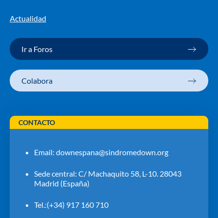
Actualidad
Ir a Foros
Colabora
CONTACTO
Email:
downespana@sindromedown.org
Sede central: C/ Machaquito 58, L-10. 28043
Madrid (España)
Tel.:(+34) 917 160 710