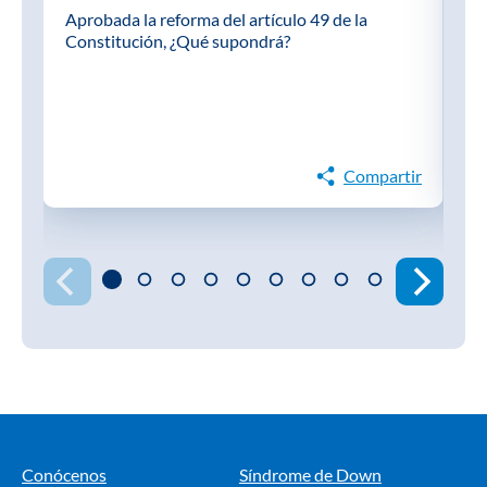
Aprobada la reforma del artículo 49 de la
“
Constitución, ¿Qué supondrá?
A
s
Compartir
Conócenos
Síndrome de Down