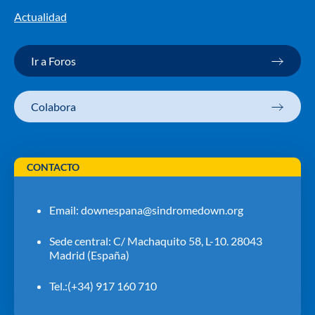
Actualidad
Ir a Foros
Colabora
CONTACTO
Email:
downespana@sindromedown.org
Sede central: C/ Machaquito 58, L-10. 28043
Madrid (España)
Tel.:(+34) 917 160 710