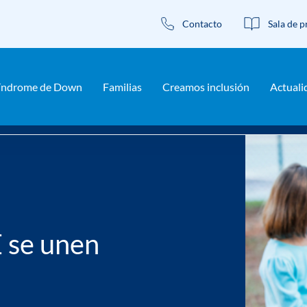
Contacto
Sala de p
índrome de Down
Familias
Creamos inclusión
Actuali
n contra el acoso escolar
se unen