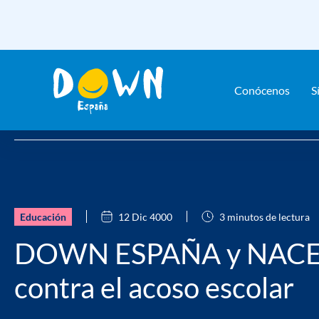
Conócenos
S
Saltar
Home
Actualidad
Noticias
DOWN ESPAÑA y NACE se une
contenido
Educación
12 Dic 4000
3 minutos de lectura
DOWN ESPAÑA y NACE 
contra el acoso escolar