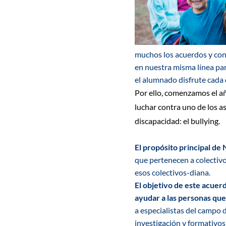
muchos los acuerdos y con
en nuestra misma línea pa
el alumnado
disfrute cada 
Por ello,
comenzamos el añ
luchar
contra
uno de los a
discapacidad:
el
bullying.
El propósito principal de
que pertenecen a colectivo
esos colectivos-diana.
El objetivo de este acuerd
ayudar a las personas qu
a especialistas
del campo d
investigación y formativos