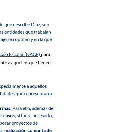
io que describe Díaz, son
as entidades que trabajan
zaje sea óptimo y en la que
coso Escolar (NACE)
para
nte a aquellos que tienen
especialmente a aquellos
ntidades que representan a
ormas.
Para ello, además de
r casos,
si fuera necesario,
aborar proyectos
de
la
realización conjunta de