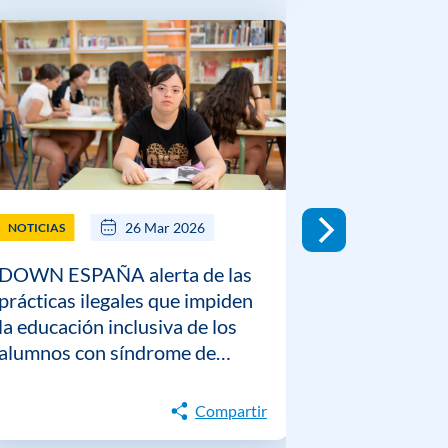
26 Mar 2026
NOTICIAS
NOTICIAS
DOWN ESPAÑA alerta de las
Down Españ
prácticas ilegales que impiden
Magos que 
la educación inclusiva de los
alumnos con síndrome de
Down
Compartir