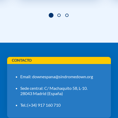
CONTACTO
Email:
downespana@sindromedown.org
Sede central: C/ Machaquito 58, L-10.
28043 Madrid (España)
Tel.:(+34) 917 160 710