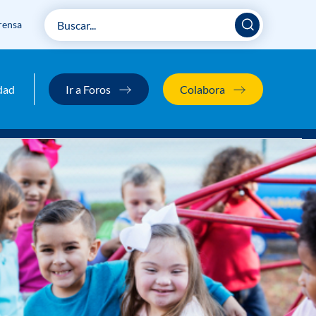
rensa
dad
Ir a Foros
Colabora