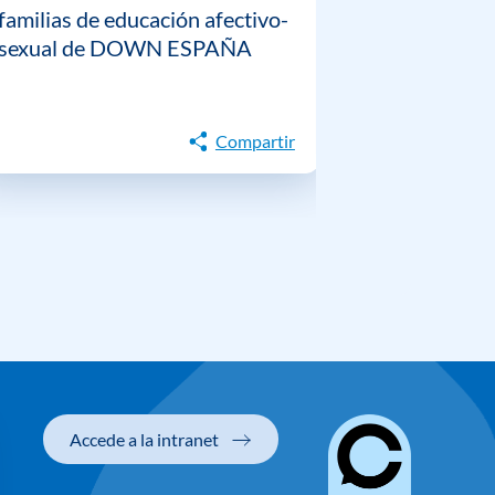
familias de educación afectivo-
guía prácti
sexual de DOWN ESPAÑA
gestión emo
personas c
Down
Compartir
Accede a la intranet