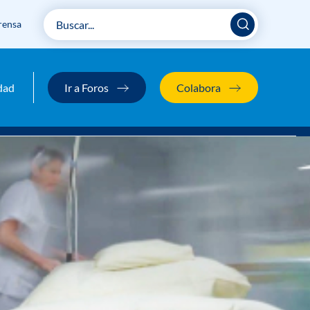
rensa
dad
Ir a Foros
Colabora
 la próxima Ley de la eutanasia