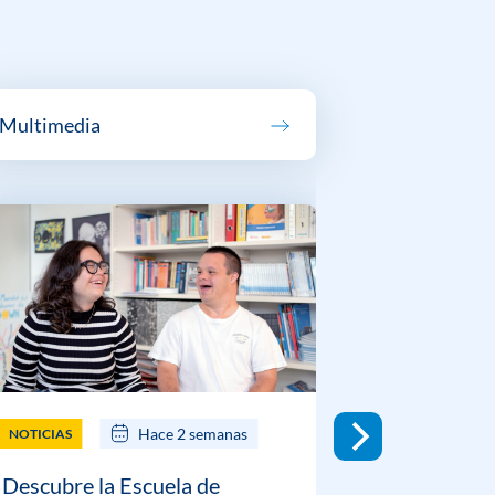
Multimedia
Hace 2 semanas
NOTICIAS
NOTICIAS
Descubre la Escuela de
DOWN ESP