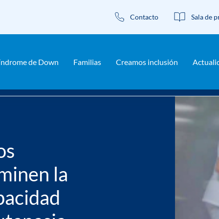
Contacto
Sala de p
índrome de Down
Familias
Creamos inclusión
Actuali
dos políticos que eliminen la discriminación por discapacidad de
os
iminen la
pacidad