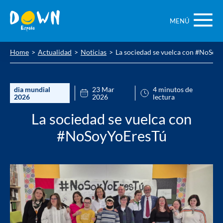
Saltar
contenido
MENÚ
Home
Actualidad
Noticias
La sociedad se vuelca con #NoSoy
dia mundial
23 Mar
4 minutos de
2026
2026
lectura
La sociedad se vuelca con
#NoSoyYoEresTú